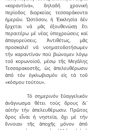
«καραντίνα», δηλαδή χρονική 
περίοδος διαρκείας τεσσαράκοντα 
ἡμερῶν. Ὡστόσον, ἡ Ἐκκλησία δέν 
ἔρχεται νά μᾶς ἐξουθενώσῃ ἔτι 
περαιτέρω μέ νέας ὑποχρεώσεις καί 
ἀπαγορεύσεις. Ἀντιθέτως, μᾶς 
προσκαλεῖ νά νοηματοδοτήσωμεν 
τήν καραντίναν πού βιώνομεν λόγῳ 
τοῦ κορωνοϊοῦ, μέσῳ τῆς Μεγάλης 
Τεσσαρακοστῆς, ὡς ἀπελευθέρωσιν 
ἀπό τόν ἐγκλωβισμόν εἰς τά τοῦ 
«κόσμου τούτου». 
         Τό σημερινόν Εὐαγγελικόν 
ἀνάγνωσμα θέτει τούς ὅρους δι᾽ 
αὐτήν τήν ἀπελευθέρωσιν. Πρῶτος 
ὅρος εἶναι ἡ νηστεία, ὄχι μέ τήν 
ἔννοιαν τῆς ἀποχῆς μόνον ἀπό 