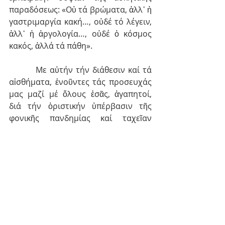
παραδόσεως: «Οὐ τά βρώματα, ἀλλ᾿ ἡ 
γαστριμαργία κακή…, οὐδέ τό λέγειν, 
ἀλλ᾿ ἡ ἀργολογία…, οὐδέ ὁ κόσμος 
κακός, ἀλλά τά πάθη».
         Με αὐτήν τήν διάθεσιν καί τά 
αἰσθήματα, ἑνοῦντες τάς προσευχάς 
μας μαζί μέ ὅλους ἐσᾶς, ἀγαπητοί, 
διά τήν ὁριστικήν ὑπέρβασιν τῆς 
φονικῆς πανδημίας καί ταχεῖαν 
ἀντιμετώπισιν τῶν κοινωνικῶν καί 
οἰκονομικῶν συνεπειῶν της, καί 
ἐξαιτούμενοι τάς ἱκετηρίους ὑμῶν 
δεήσεις, διά τήν, πεντηκονταετίαν 
ὅλην μετά τήν ἄνωθεν, ὅλως ἀδίκως, 
ἐπιβληθεῖσαν σιωπήν, ἐπαναλει-
τουργίαν τῆς Ἱερᾶς Θεολογικῆς 
Σχολῆς Χάλκης, ὑποδεχόμεθα ἐν 