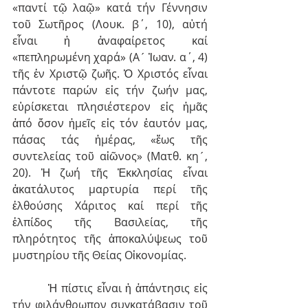
«παντί τῷ λαῷ» κατά τήν Γέννησιν 
τοῦ Σωτῆρος (Λουκ. β΄, 10), αὐτή 
εἶναι ἡ ἀναφαίρετος καί 
«πεπληρωμένη χαρά» (Α´ Ἰωαν. α΄, 4) 
τῆς ἐν Χριστῷ ζωῆς. Ὁ Χριστός εἶναι 
πάντοτε παρών εἰς τήν ζωήν μας, 
εὑρίσκεται πλησιέστερον εἰς ἡμᾶς 
ἀπό ὅσον ἡμεῖς εἰς τόν ἑαυτόν μας, 
πάσας τάς ἡμέρας, «ἕως τῆς 
συντελείας τοῦ αἰῶνος» (Ματθ. κη´, 
20). Ἡ ζωή τῆς Ἐκκλησίας εἶναι 
ἀκατάλυτος μαρτυρία περί τῆς 
ἐλθούσης Χάριτος καί περί τῆς 
ἐλπίδος τῆς Βασιλείας, τῆς 
πληρότητος τῆς ἀποκαλύψεως τοῦ 
μυστηρίου τῆς Θείας Οἰκονομίας.
         Ἡ πίστις εἶναι ἡ ἀπάντησις εἰς 
τήν φιλάνθρωπον συγκατάβασιν τοῦ 