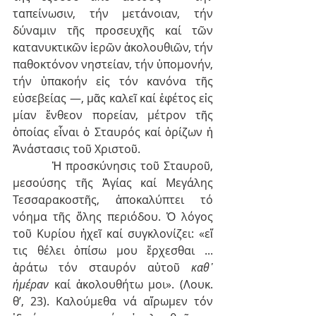
ταπείνωσιν, τήν μετάνοιαν, τήν 
δύναμιν τῆς προσευχῆς καί τῶν 
κατανυκτικῶν ἱερῶν ἀκολουθιῶν, τήν 
παθοκτόνον νηστείαν, τήν ὑπομονήν, 
τήν ὑπακοήν εἰς τόν κανόνα τῆς 
εὐσεβείας —, μᾶς καλεῖ καί ἐφέτος εἰς 
μίαν ἔνθεον πορείαν, μέτρον τῆς 
ὁποίας εἶναι ὁ Σταυρός καί ὁρίζων ἡ 
Ἀνάστασις τοῦ Χριστοῦ.
         Ἡ προσκύνησις τοῦ Σταυροῦ, 
μεσούσης τῆς Ἁγίας καί Μεγάλης 
Τεσσαρακοστῆς, ἀποκαλύπτει τό 
νόημα τῆς ὅλης περιόδου. Ὁ λόγος 
τοῦ Κυρίου ἠχεῖ καί συγκλονίζει: «εἴ 
τις θέλει ὀπίσω μου ἔρχεσθαι ... 
ἀράτω τόν σταυρόν αὐτοῦ 
καθ᾿ 
ἡμέραν 
καί ἀκολουθήτω μοι». (Λουκ. 
θ’, 23). Καλούμεθα νά αἴρωμεν τόν 