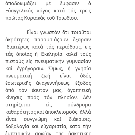
ἀποδοκιμάζει μέ ἔμφασιν ὁ 
Εὐαγγελικός λόγος κατά τάς τρεῖς 
πρώτας Κυριακάς τοῦ Τριωδίου.
         Εἶναι γνωστόν ὅτι τοιαῦται 
ἀκρότητες παρουσιάζουν ἔξαρσιν 
ἰδιαιτέρως κατά τάς περιόδους, εἰς 
τάς ὁποίας ἡ Ἐκκλησία καλεῖ τούς 
πιστούς εἰς πνευματικήν γυμνασίαν 
καί ἐγρήγορσιν. Ὅμως, ἡ γνησία 
πνευματική ζωή εἶναι ὁδός 
ἐσωτερικῆς ἀναγεννήσεως, ἔξοδος 
ἀπό τόν ἑαυτόν μας, ἀγαπητική 
κίνησις πρός τόν πλησίον. Δέν 
στηρίζεται εἰς σύνδρομα 
καθαρότητος καί ἀποκλεισμούς, ἄλλά 
εἶναι συγγνώμη καί διάκρισις, 
δοξολογία καί εὐχαριστία, κατά τήν 
ἐμπειρικήν σοφίαν τῆς ἀσκητικῆς 