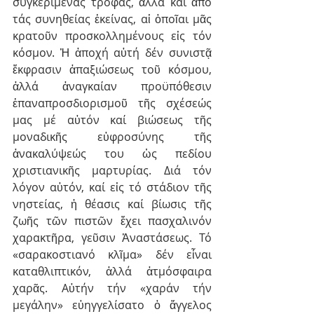
συγκεριμένας τροφάς, ἀλλά καί ἀπό 
τάς συνηθείας ἐκείνας, αἱ ὁποῖαι μᾶς 
κρατοῦν προσκολλημένους εἰς τόν 
κόσμον. Ἡ ἀποχή αὐτή δέν συνιστᾷ 
ἔκφρασιν ἀπαξιώσεως τοῦ κόσμου, 
ἀλλά ἀναγκαίαν προϋπόθεσιν 
ἐπαναπροσδιορισμοῦ τῆς σχέσεώς 
μας μέ αὐτόν καί βιώσεως τῆς 
μοναδικῆς εὐφροσύνης τῆς 
ἀνακαλύψεώς του ὡς πεδίου 
χριστιανικῆς μαρτυρίας. Διά τόν 
λόγον αὐτόν, καί εἰς τό στάδιον τῆς 
νηστείας, ἡ θέασις καί βίωσις τῆς 
ζωῆς τῶν πιστῶν ἔχει πασχαλινόν 
χαρακτῆρα, γεῦσιν Ἀναστάσεως. Τό 
«σαρακοστιανό κλῖμα» δέν εἶναι 
καταθλιπτικόν, ἀλλά ἀτμόσφαιρα 
χαρᾶς. Αὐτήν τήν «χαράν τήν 
μεγάλην» εὐηγγελίσατο ὁ ἄγγελος 