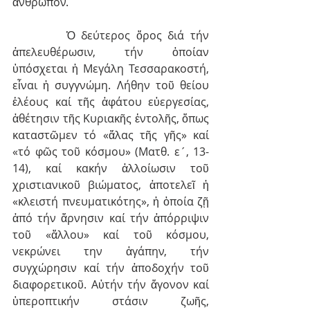
ἄνθρωπον.
         Ὁ δεύτερος ὅρος διά τήν 
ἀπελευθέρωσιν, τήν ὁποίαν 
ὑπόσχεται ἡ Μεγάλη Τεσσαρακοστή, 
εἶναι ἡ συγγνώμη. Λήθην τοῦ θείου 
ἐλέους καί τῆς ἀφάτου εὐεργεσίας, 
ἀθέτησιν τῆς Κυριακῆς ἐντολῆς, ὅπως 
καταστῶμεν τό «ἅλας τῆς γῆς» καί 
«τό φῶς τοῦ κόσμου» (Ματθ. ε´, 13-
14), καί κακήν ἀλλοίωσιν τοῦ 
χριστιανικοῦ βιώματος, ἀποτελεῖ ἡ 
«κλειστή πνευματικότης», ἡ ὁποία ζῇ 
ἀπό τήν ἄρνησιν καί τήν ἀπόρριψιν 
τοῦ «ἄλλου» καί τοῦ κόσμου, 
νεκρώνει την ἀγάπην, τήν 
συγχώρησιν καί τήν ἀποδοχήν τοῦ 
διαφορετικοῦ. Αὐτήν τήν ἄγονον καί 
ὑπεροπτικήν στάσιν ζωῆς, 