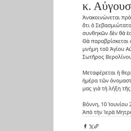
κ. Αὐγουσ
Ἀνακοινώνεται πρὸ
ὅτι ὁ Σεβασμιώτατ
συνθηκῶν δὲν θὰ ἑο
Θὰ παραβρίσκεται 
μνήμη τοῦ Ἁγίου Α
Σωτῆρος Βερολίνου
Μεταφέρεται ἡ θερ
ἡμέρα τῶν ὀνομαστ
μας γιὰ τὴ λήξη τῆ
Βόννη, 10 Ἰουνίου 
Ἀπὸ τὴν Ἱερὰ Μητρ