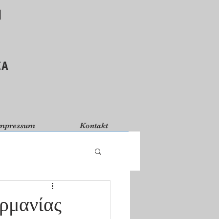
d
ΙΑ
mpressum
Kontakt
ρμανίας