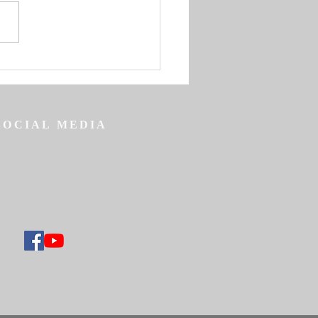
nbrief zum Beginn der
gen großen vierzigtägigen
lichen Fastenzeit
SOCIAL MEDIA