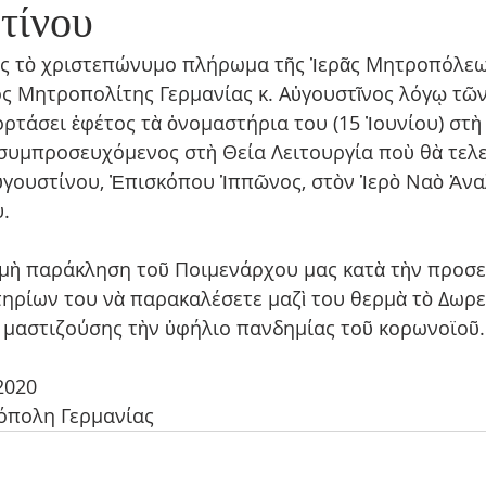
τίνου
ς τὸ χριστεπώνυμο πλήρωμα τῆς Ἱερᾶς Μητροπόλεω
ος Μητροπολίτης Γερμανίας κ. Αὐγουστῖνος λόγῳ τῶν
ρτάσει ἐφέτος τὰ ὀνομαστήρια του (15 Ἰουνίου) στὴ
συμπροσευχόμενος στὴ Θεία Λειτουργία ποὺ θὰ τελε
ὐγουστίνου, Ἐπισκόπου Ἱππῶνος, στὸν Ἱερὸ Ναὸ Ἀν
.
μὴ παράκληση τοῦ Ποιμενάρχου μας κατὰ τὴν προσε
ηρίων του νὰ παρακαλέσετε μαζὶ του θερμὰ τὸ Δωρε
ς μαστιζούσης τὴν ὑφήλιο πανδημίας τοῦ κορωνοϊοῦ.
2020
όπολη Γερμανίας