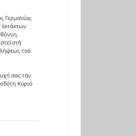
ς Γερμανίας 
 ἐκτάκτων 
 Βόννη.
στεῖ στὴ 
αλήψεως τοῦ 
υχή σας τὴν 
οδότη Κύριό 