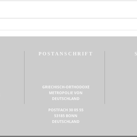
Erzbischof von Konstantinopel,
dem Neuen Rom, und
Ökumenischer Patriarch allem
Volk der Kirche Gnade, Friede
Hirte
und Erbarmen von Christus,
heili
dem in Herrlichkeit
öster
auferstandenen Erlöser
POSTANSCHRIFT
GRIECHISCH-ORTHODOXE
METROPOLIE VON
2
DEUTSCHLAND
POSTFACH 30 05 55
53185 BONN
DEUTSCHLAND