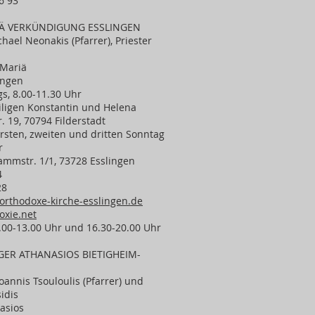
96 93
Ä VERKÜNDIGUNG ESSLINGEN
chael Neonakis (Pfarrer), Priester
 Mariä
ingen
gs, 8.00-11.30 Uhr
eiligen Konstantin und Helena
. 19, 70794 Filderstadt
 ersten, zweiten und dritten Sonntag
r
mmstr. 1/1, 73728 Esslingen
4
28
orthodoxe-kirche-esslingen.de
oxie.net
9.00-13.00 Uhr und 16.30-20.00 Uhr
GER ATHANASIOS BIETIGHEIM-
oannis Tsouloulis (Pfarrer) und
idis
asios