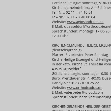
Göttliche Liturgie: sonntags, 9.30-1
Kirchengemeindebüro: Am Schönen
Tel.-Nr.: 02 11 – 74 10 51
Fax-Nr.: 02 11 – 7 48 80 64
Website:
www.agiosandreas.de
E-Mail:
duesseldorf@orthodoxie.ne
Sprechstunden: montags, 17.00-20.0
12.00 Uhr
KIRCHENGEMEINDE HEILIGE ERZEN
(deutschsprachig)
Pfarrer: Erzpriester Peter Sonntag
Kirche Heilige Erzengel und Heilige
in der kath. Kirche St. Theresia vom
40595 Düsseldorf
Göttliche Liturgie: sonntags, 10.30-
Büro: Prenzlauer Str. 4, 40595 Düss
Handy-Nr.: 0173 - 8 18 25 22
Website:
www.orthodoxdus.de
E-Mail:
vaterpeter@icloud.com
Sprechstunden: nach Vereinbarun
KIRCHENGEMEINDE HEILIGER GEIST