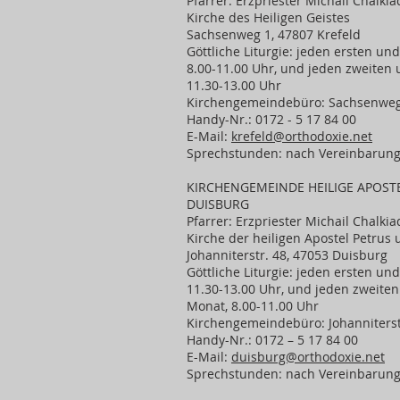
Pfarrer: Erzpriester Michail Chalkia
Kirche des Heiligen Geistes
Sachsenweg 1, 47807 Krefeld
Göttliche Liturgie: jeden ersten un
8.00-11.00 Uhr, und jeden zweiten 
11.30-13.00 Uhr
Kirchengemeindebüro: Sachsenweg 
Handy-Nr.: 0172 - 5 17 84 00
E-Mail:
krefeld@orthodoxie.net
Sprechstunden: nach Vereinbarun
KIRCHENGEMEINDE HEILIGE APOST
DUISBURG
Pfarrer: Erzpriester Michail Chalkia
Kirche der heiligen Apostel Petrus
Johanniterstr. 48, 47053 Duisburg
Göttliche Liturgie: jeden ersten un
11.30-13.00 Uhr, und jeden zweiten
Monat, 8.00-11.00 Uhr
Kirchengemeindebüro: Johanniterst
Handy-Nr.: 0172 – 5 17 84 00
E-Mail:
duisburg@orthodoxie.net
Sprechstunden: nach Vereinbarun