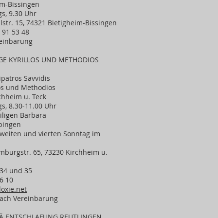
eim-Bissingen
gs, 9.30 Uhr
str. 15, 74321 Bietigheim-Bissingen
– 91 53 48
reinbarung
GE KYRILLOS UND METHODIOS
ipatros Savvidis
los und Methodios
chheim u. Teck
gs, 8.30-11.00 Uhr
iligen Barbara
pingen
 zweiten und vierten Sonntag im
burgstr. 65, 73230 Kirchheim u.
2 34 und 35
6 10
oxie.net
 nach Vereinbarung
Ä ENTSCHLAFUNG REUTLINGEN