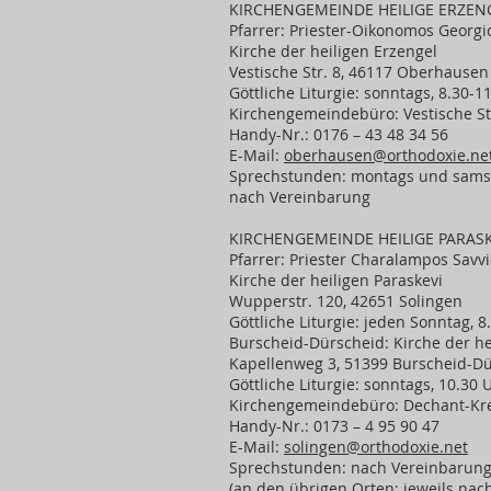
KIRCHENGEMEINDE HEILIGE ERZE
Pfarrer: Priester-Oikonomos Georgi
Kirche der heiligen Erzengel
Vestische Str. 8, 46117 Oberhausen
Göttliche Liturgie: sonntags, 8.30-1
Kirchengemeindebüro: Vestische St
Handy-Nr.: 0176 – 43 48 34 56
E-Mail:
oberhausen@orthodoxie.ne
Sprechstunden: montags und samst
nach Vereinbarung
KIRCHENGEMEINDE HEILIGE PARAS
Pfarrer: Priester Charalampos Savvi
Kirche der heiligen Paraskevi
Wupperstr. 120, 42651 Solingen
Göttliche Liturgie: jeden Sonntag, 8
Burscheid-Dürscheid: Kirche der he
Kapellenweg 3, 51399 Burscheid-D
Göttliche Liturgie: sonntags, 10.30 
Kirchengemeindebüro: Dechant-Krey
Handy-Nr.: 0173 – 4 95 90 47
E-Mail:
solingen@orthodoxie.net
Sprechstunden: nach Vereinbarun
(an den übrigen Orten: jeweils nac