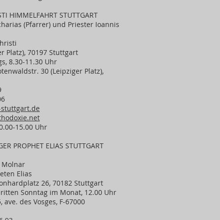
STI HIMMELFAHRT STUTTGART
charias (Pfarrer) und Priester Ioannis
risti
r Platz), 70197 Stuttgart
gs, 8.30-11.30 Uhr
nwaldstr. 30 (Leipziger Platz),
9
06
stuttgart.de
thodoxie.net
0.00-15.00 Uhr
GER PROPHET ELIAS STUTTGART
e Molnar
eten Elias
onhardplatz 26, 70182 Stuttgart
 dritten Sonntag im Monat, 12.00 Uhr
 ave. des Vosges, F-67000