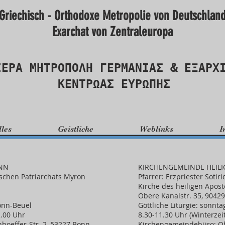
Griechisch - Orthodoxe Metropolie von Deutschlan
Exarchat von Zentraleuropa
ΙΕΡΑ ΜΗΤΡΟΠΟΛΗ ΓΕΡΜΑΝΙΑΣ & ΕΞΑΡΧ
ΚΕΝΤΡΩΑΣ ΕΥΡΩΠΗΣ
lles
Geistliche
Weblinks
I
ONN
KIRCHENGEMEINDE HEILI
schen Patriarchats Myron
Pfarrer: Erzpriester Sotiri
Kirche des heiligen Apost
Obere Kanalstr. 35, 9042
Bonn-Beuel
Göttliche Liturgie: sonnt
2.00 Uhr
8.30-11.30 Uhr (Winterzeit
hoeffer-Str. 2, 53227 Bonn-
Kirchengemeindebüro: Ob