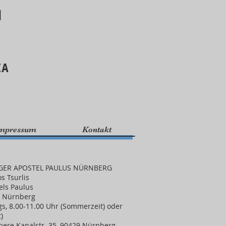
d
ΙΑ
mpressum
Kontakt
GER APOSTEL PAULUS NÜRNBERG
os Tsurlis
els Paulus
9 Nürnberg
ags, 8.00-11.00 Uhr (Sommerzeit) oder
)
ere Kanalstr. 35, 90429 Nürnberg