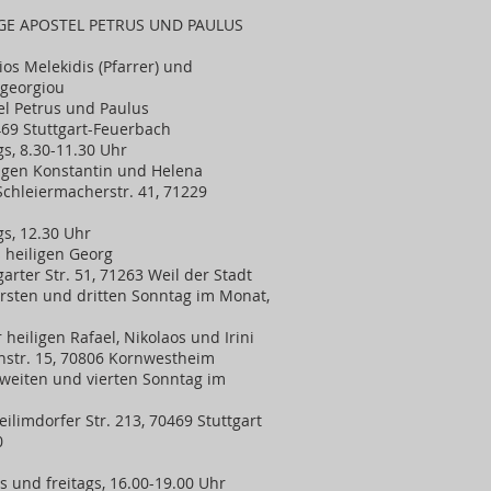
GE APOSTEL PETRUS UND PAULUS
eios Melekidis (Pfarrer) und
ageorgiou
el Petrus und Paulus
469 Stuttgart-Feuerbach
gs, 8.30-11.30 Uhr
ligen Konstantin und Helena
Schleiermacherstr. 41, 71229
gs, 12.30 Uhr
s heiligen Georg
garter Str. 51, 71263 Weil der Stadt
 ersten und dritten Sonntag im Monat,
heiligen Rafael, Nikolaos und Irini
chstr. 15, 70806 Kornwestheim
 zweiten und vierten Sonntag im
limdorfer Str. 213, 70469 Stuttgart
0
 und freitags, 16.00-19.00 Uhr