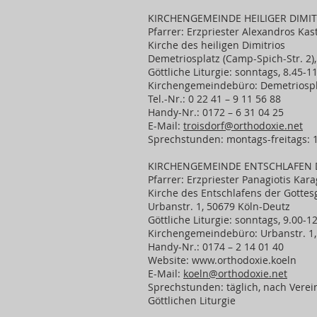
KIRCHENGEMEINDE HEILIGER DIMI
Pfarrer: Erzpriester Alexandros Kas
Kirche des heiligen Dimitrios
Demetriosplatz (Camp-Spich-Str. 2),
Göttliche Liturgie: sonntags, 8.45-1
Kirchengemeindebüro: Demetriospla
Tel.-Nr.: 0 22 41 – 9 11 56 88
Handy-Nr.: 0172 – 6 31 04 25
E-Mail:
troisdorf@orthodoxie.net
Sprechstunden: montags-freitags: 
KIRCHENGEMEINDE ENTSCHLAFEN 
Pfarrer: Erzpriester Panagiotis Kar
Kirche des Entschlafens der Gottes
Urbanstr. 1, 50679 Köln-Deutz
Göttliche Liturgie: sonntags, 9.00-1
Kirchengemeindebüro: Urbanstr. 1,
Handy-Nr.: 0174 – 2 14 01 40
Website:
www.orthodoxie.koeln
E-Mail:
koeln@orthodoxie.net
Sprechstunden: täglich, nach Vere
Göttlichen Liturgie