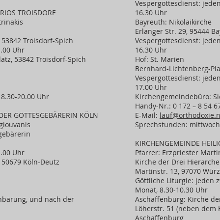
Vespergottesdienst: jede
TRIOS TROISDORF
16.30 Uhr
trinakis
Bayreuth: Nikolaikirche
Erlanger Str. 29, 95444 B
 53842 Troisdorf-Spich
Vespergottesdienst: jeden
1.00 Uhr
16.30 Uhr
tz, 53842 Troisdorf-Spich
Hof: St. Marien
Bernhard-Lichtenberg-Pla
Vespergottesdienst: jeden
17.00 Uhr
18.30-20.00 Uhr
Kirchengemeindebüro: Sich
Handy-Nr.: 0 172 – 8 54 6
DER GOTTESGEBÄRERIN KÖLN
E-Mail:
lauf@orthodoxie.n
agiouvanis
Sprechstunden: mittwochs
gebärerin
KIRCHENGEMEINDE HEILI
2.00 Uhr
Pfarrer: Erzpriester Marti
 50679 Köln-Deutz
Kirche der Drei Hierarch
Martinstr. 13, 97070 Wür
Göttliche Liturgie: jeden
Monat, 8.30-10.30 Uhr
inbarung, und nach der
Aschaffenburg: Kirche der
Löherstr. 51 (neben dem 
Aschaffenburg