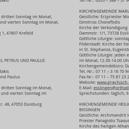
dakis
Tel.-Nr.: 0033 – 388 – 37 
KIRCHENGEMEINDE MARI
d dritten Sonntag im Monat,
Geistliche: Erzpriester Mi
und vierten Sonntag im Monat,
Dimitrios Choneftidis
Kirche der Verkündigung
1, 47807 Krefeld
Dammstr. 1/1, 73728 Essl
Göttliche Liturgie: sonnta
Filderstadt: Kirche der h
g
in St. Stephanos, Eugenstr
Göttliche Liturgie: jeden
EL PETRUS UND PAULUS
im Monat, 12.30-14.00 Uh
Kirchengemeindebüro: Da
dakis
Tel.-Nr.: 07 11 – 3 16 70 9
 und Paulus
Fax-Nr.: 07 11 – 75 87 23 
Website:
www.griechisch-
d dritten Sonntag im Monat,
E-Mail:
esslingen@orthod
 und vierten Sonntag im
Sprechstunden: täglich, 
r. 48, 47053 Duisburg
KIRCHENGEMEINDE HEILI
BISSINGEN
Geistliche: Archimandrit I
g
Priester Panagiotis Tsaous
Kirche des heiligen Athan