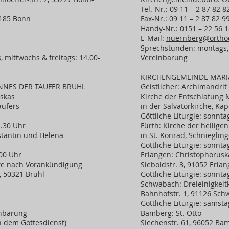
Tel.-Nr.: 09 11 – 2 87 82 8
3185 Bonn
Fax-Nr.: 09 11 – 2 87 82 9
Handy-Nr.: 0151 – 22 56 1
E-Mail:
nuernberg@orthod
Sprechstunden: montags, 
 mittwochs & freitags: 14.00-
Vereinbarung
KIRCHENGEMEINDE MARI
NNES DER TÄUFER BRÜHL
Geistlicher: Archimandrit 
askas
Kirche der Entschlafung 
äufers
in der Salvatorkirche, Kap
Göttliche Liturgie: sonnta
1.30 Uhr
Fürth: Kirche der heiligen
stantin und Helena
in St. Konrad, Schnieglin
Göttliche Liturgie: sonnta
.00 Uhr
Erlangen: Christophorusk
ste nach Vorankündigung
Sieboldstr. 3, 91052 Erla
, 50321 Brühl
Göttliche Liturgie: sonnta
Schwabach: Dreieinigkeit
Bahnhofstr. 1, 91126 Sc
Göttliche Liturgie: samsta
inbarung
Bamberg: St. Otto
h dem Gottesdienst)
Siechenstr. 61, 96052 Ba