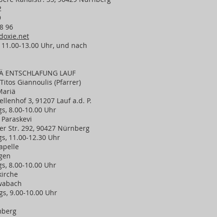
2
9
8 96
oxie.net
11.00-13.00 Uhr, und nach
Ä ENTSCHLAFUNG LAUF
Titos Giannoulis (Pfarrer)
Mariä
ellenhof 3, 91207 Lauf a.d. P.
gs, 8.00-10.00 Uhr
 Paraskevi
ger Str. 292, 90427 Nürnberg
gs, 11.00-12.30 Uhr
apelle
ngen
gs, 8.00-10.00 Uhr
kirche
hwabach
gs, 9.00-10.00 Uhr
mberg