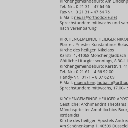
Kirchengemeindebüro: Am Lindenpl
Tel.-Nr.: 0 21 31 – 47 64 66
Fax-Nr.: 0 21 31 – 47 64 76
E-Mail:
neuss@orthodoxie.net
Sprechstunden: mittwochs und sams
nach Vereinbarung
KIRCHENGEMEINDE HEILIGER NI
Pfarrer: Priester Konstantinos Bolos
Kirche des heiligen Nikolaos
Karstr. 1, 41068 Mönchengladbach
Göttliche Liturgie: sonntags, 8.30-1
Kirchengemeindebüro: Karstr. 1, 
Tel.-Nr.: 0 21 61 – 4 66 92 00
Handy-Nr.: 0171 – 8 37 62 09
E-Mail:
moenchengladbach@orthodo
Sprechstunden: mittwochs, 17.00-1
KIRCHENGEMEINDE HEILIGER APOS
Geistliche: Archimandrit Theofanis 
Mönchspriester Amphilochios Bourg
Iordanidis
Kirche des heiligen Apostels Andre
Am Schönenkamp 1, 40599 Düsseld