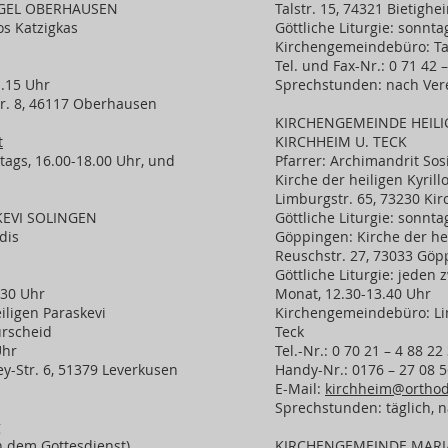
NGEL OBERHAUSEN
Talstr. 15, 74321 Bietigh
os Katzigkas
Göttliche Liturgie: sonnta
Kirchengemeindebüro: Tal
Tel. und Fax-Nr.: 0 71 42 
1.15 Uhr
Sprechstunden: nach Ve
r. 8, 46117 Oberhausen
KIRCHENGEMEINDE HEILI
t
KIRCHHEIM U. TECK
ags, 16.00-18.00 Uhr, und
Pfarrer: Archimandrit Sos
Kirche der heiligen Kyril
Limburgstr. 65, 73230 Kir
KEVI SOLINGEN
Göttliche Liturgie: sonnta
dis
Göppingen: Kirche der he
Reuschstr. 27, 73033 Göp
Göttliche Liturgie: jeden
.30 Uhr
Monat, 12.30-13.40 Uhr
iligen Paraskevi
Kirchengemeindebüro: Lim
ürscheid
Teck
Uhr
Tel.-Nr.: 0 70 21 – 4 88 2
-Str. 6, 51379 Leverkusen
Handy-Nr.: 0176 – 27 08 5
E-Mail:
kirchheim@orthod
Sprechstunden: täglich,
g
h dem Gottesdienst)
KIRCHENGEMEINDE MARI