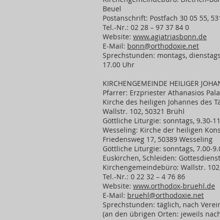
Beuel
Postanschrift: Postfach 30 05 55, 5
Tel.-Nr.: 02 28 – 97 37 84 0
Website:
www.agiatriasbonn.de
E-Mail:
bonn@orthodoxie.net
Sprechstunden: montags, dienstags,
17.00 Uhr
KIRCHENGEMEINDE HEILIGER JOHA
Pfarrer: Erzpriester Athanasios Pal
Kirche des heiligen Johannes des T
Wallstr. 102, 50321 Brühl
Göttliche Liturgie: sonntags, 9.30-1
Wesseling: Kirche der heiligen Kon
Friedensweg 17, 50389 Wesseling
Göttliche Liturgie: sonntags, 7.00-9
Euskirchen, Schleiden: Gottesdien
Kirchengemeindebüro: Wallstr. 102
Tel.-Nr.: 0 22 32 – 4 76 86
Website:
www.orthodox-bruehl.de
E-Mail:
bruehl@orthodoxie.net
Sprechstunden: täglich, nach Vere
(an den übrigen Orten: jeweils nac