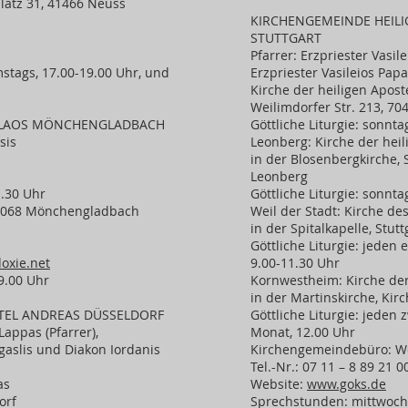
atz 31, 41466 Neuss
KIRCHENGEMEINDE HEILI
STUTTGART
Pfarrer: Erzpriester Vasil
tags, 17.00-19.00 Uhr, und
Erzpriester Vasileios Pap
Kirche der heiligen Apost
Weilimdorfer Str. 213, 70
KOLAOS MÖNCHENGLADBACH
Göttliche Liturgie: sonnta
sis
Leonberg: Kirche der hei
in der Blosenbergkirche, 
Leonberg
1.30 Uhr
Göttliche Liturgie: sonnta
41068 Mönchengladbach
Weil der Stadt: Kirche de
in der Spitalkapelle, Stutt
Göttliche Liturgie: jeden
xie.net
9.00-11.30 Uhr
9.00 Uhr
Kornwestheim: Kirche der 
in der Martinskirche, Kir
TEL ANDREAS DÜSSELDORF
Göttliche Liturgie: jeden
Lappas (Pfarrer),
Monat, 12.00 Uhr
aslis und Diakon Iordanis
Kirchengemeindebüro: Wei
Tel.-Nr.: 07 11 – 8 89 21 0
as
Website:
www.goks.de
orf
Sprechstunden: mittwochs