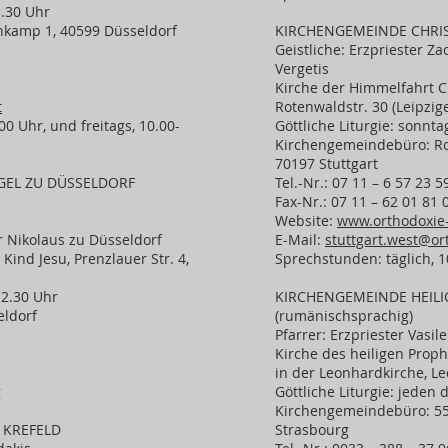
1.30 Uhr
kamp 1, 40599 Düsseldorf
KIRCHENGEMEINDE CHRI
Geistliche: Erzpriester Za
Vergetis
Kirche der Himmelfahrt Ch
t
Rotenwaldstr. 30 (Leipzige
0 Uhr, und freitags, 10.00-
Göttliche Liturgie: sonnta
Kirchengemeindebüro: Rote
70197 Stuttgart
GEL ZU DÜSSELDORF
Tel.-Nr.: 07 11 – 6 57 23 5
Fax-Nr.: 07 11 – 62 01 81 
Website:
www.orthodoxie-
r Nikolaus zu Düsseldorf
E-Mail:
stuttgart.west@or
 Kind Jesu, Prenzlauer Str. 4,
Sprechstunden: täglich, 1
12.30 Uhr
KIRCHENGEMEINDE HEILI
eldorf
(rumänischsprachig)
Pfarrer: Erzpriester Vasil
Kirche des heiligen Proph
in der Leonhardkirche, Le
g
Göttliche Liturgie: jeden
Kirchengemeindebüro: 55,
 KREFELD
Strasbourg