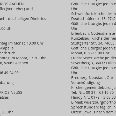
TRIOS AACHEN
Göttliche Liturgie: jeden
fka (Vorsteher) und
Uhr
Schweinfurt: Kirche des 
el – des heiligen Dimitrios
Deutschhöferstr. 13, 974
Göttliche Liturgie: jeden
1.00 Uhr
Uhr
Erlenbach: Gottesdienst
Künzelsau: Kirche der he
nntag im Monat, 13.00 Uhr
Stuttgarter Str. 34, 7465
-Kapelle
Göttliche Liturgie: jeden
Oberbruch
Monat, 8.30-11.00 Uhr
onntag im Monat, 13.30 Uhr
Fulda: Severikirche (in de
 6, 52062 Aachen
Severiberg 3, 36037 Fulda
Göttliche Liturgie: jeden
36 49 24 09
Uhr
Breuberg-Neustadt, Öhri
inbarung
Vorankündigung
Kirchengemeindebüro: Ju
ARIOS NEUSS
Tel.-Nr.: 09 31 – 61 16 70
Latsas
Handy-Nr.: 0178 – 3 63 33
E-Mail:
wuerzburg@orthod
Sprechstunden: täglich, 
1.30 Uhr
Orten: jeweils nach dem 