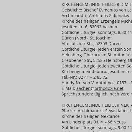
KIRCHENGEMEINDE HEILIGER DIMI
Geistliche: Bischof Evmenios von Le
Archimandrit Anthimos Zidianakis
Kirche des heiligen Erzengels Micha
Jesuitenstr. 6, 52062 Aachen
Göttliche Liturgie: sonntags, 8.30-1
Düren (Nord): St. Joachim
Alte Jülicher Str., 52353 Düren
Göttliche Liturgie: jeden ersten So
Heinsberg-Oberbruch: St. Antonius
Grebbener Str., 52525 Heinsberg-
Göttliche Liturgie: jeden zweiten S
Kirchengemeindebüro: Jesuitenstr.
Tel.-Nr.: 02 41 – 2 85 72
Handy-Nr. von V. Anthimos: 0157 – 
E-Mail:
aachen@orthodoxie.net
Sprechstunden: täglich, nach Vere
KIRCHENGEMEINDE HEILIGER NEKT
Pfarrer: Archimandrit Sevastianos 
Kirche des heiligen Nektarios
Am Lindenplatz 31, 41466 Neuss
Göttliche Liturgie: sonntags, 9.00-1