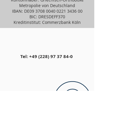
Metropolie von Deutschland
IBAN: DE09
3708 0040 0221 3436
00
BIC: DRESDEFF370
Kreditinstitut: Commerzbank Köln
Tel:
+49 (228) 97 37 84-0
Dietrich-Bonhoeffer-Str. 2
53227 Bonn
sekretariat@orthodoxie.net