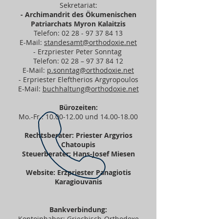
Sekretariat:
- Archimandrit des Ökumenischen
Patriarchats Myron Kalaitzis
Telefon:
02 28 - 97 37 84 13
E-Mail:
standesamt@orthodoxie.net
- Erzpriester Peter Sonntag
Telefon: 02 28 –
97 37 84 12
E-Mail:
p.sonntag@orthodoxie.net
- Erpriester Eleftherios Argyropoulos
E-Mail:
buchhaltung@orthodoxie.net
Bürozeiten:
Mo.-Fr.:
10.00-12.00
und
14.00-18.00
Rechtsberater: Priester Argyrios
Chatoupis
Steuerberater: Hans-Josef Miesen
Website: Erzpriester Panagiotis
Karagiouvanis
Bankverbindung:
Kontoinhaber: Griechisch-Orthodoxe