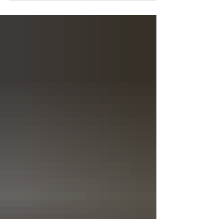
dem ganzen Volk der Kirche Gnade und
Friede von unserem Herrn und Erlöser
Jesus Christus, von uns aber Fürsprache,
Segen und Vergebung Ehrwürdige
Mitbrüder im Bischofsamt, im Herrn
gesegnete Kinder! Erfüllt von heiliger
Ergriffenheit treten wir auch in diesem
Jahr, durch göttliches Wohlgefallen, in die
Heilige und Große Fastenzeit ein, in die
Kampfbahn der asketisch