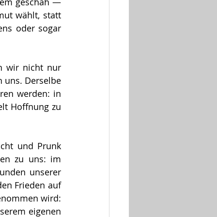
ehem geschah — 
ut wählt, statt 
ens oder sogar 
 wir nicht nur 
 uns. Derselbe 
en werden: in 
lt Hoffnung zu 
cht und Prunk 
en zu uns: im 
Wunden unserer 
den Frieden auf 
genommen wird: 
nserem eigenen 