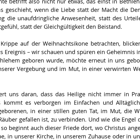
e betrifft also nicht nur etwas, das einst in Bethl
 was geschieht, wenn die Liebe statt der Macht die Dem
ng die unaufdringliche Anwesenheit, statt des Urteil
gefühl, statt der Gleichgültigkeit den Beistand.
Krippe auf der Weihnachtsikone betrachten, blicken
es Ereignis – wir schauen und spüren ein Geheimnis in
ethlehem geboren wurde, möchte erneut in uns gebor
nserer Vergebung und im Mut, in einer verwirrten We
rt uns daran, dass das Heilige nicht immer in Pra
ns kommt es verborgen im Einfachen und Alltäglich
eborenen, in einer stillen guten Tat, im Mut, die 
 Räuber gefallen ist, zu verbinden. Und wie die Engel 
 so beginnt auch dieser Friede dort, wo Christus an
ppe, in unserer Kirche, in unserem Zuhause oder in u