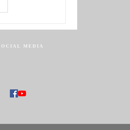
nbrief zum Beginn der
gen großen vierzigtägigen
lichen Fastenzeit
SOCIAL MEDIA