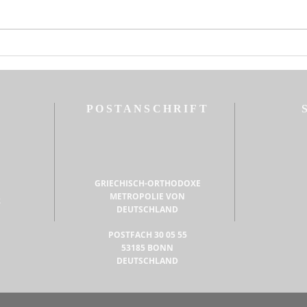
dem Neuen Rom, und
Ökumenischer Patriarch allem
Volk der Kirche Gnade, Friede
Hirte
und Erbarmen von Christus,
heili
dem in Herrlichkeit
öster
auferstandenen Erlöser
POSTANSCHRIFT
GRIECHISCH-ORTHODOXE
METROPOLIE VON
2
DEUTSCHLAND
POSTFACH 30 05 55
53185 BONN
DEUTSCHLAND