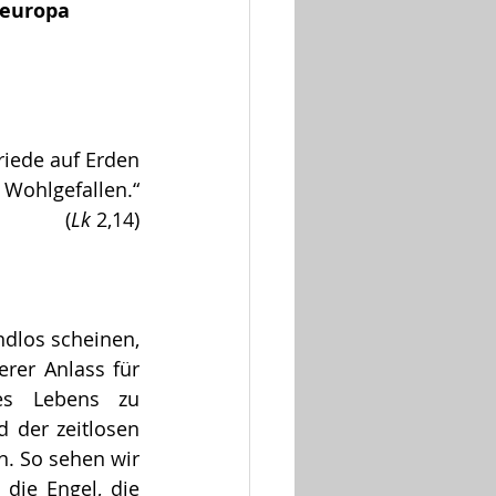
leuropa
riede auf Erden
Wohlgefallen.“
(
Lk
 2,14)
dlos scheinen, 
rer Anlass für 
es Lebens zu 
der zeitlosen 
. So sehen wir 
die Engel, die 