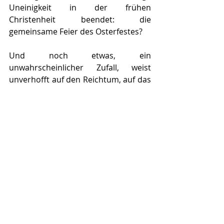
Uneinigkeit in der frühen 
Christenheit beendet: die 
gemeinsame Feier des Osterfestes?
Und noch etwas, ein 
unwahrscheinlicher Zufall, weist 
unverhofft auf den Reichtum, auf das 
Kapital unserer ursprünglichen 
Einheit hin: der unwahrscheinliche 
Fund von Nida vor sieben Jahren und 
die schwierige, aber endlich 
geglückte Entzifferung eines winzigen 
Schriftstücks aus der Mitte des 
dritten Jahrhunderts – um die Zeit 
der Christenverfolgung unter Kaiser 
Decius – die im letzten Herbst publik 
wurde. Ein Hinweis auf die 
atemberaubende Kontinuität, in der 
wir stehen – aus einer Zeit, die dem 