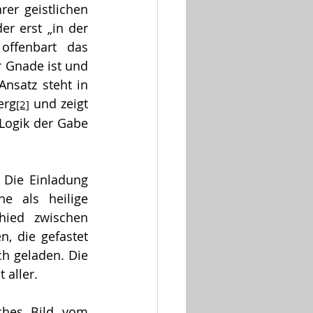
er geistlichen 
r erst „in der 
ffenbart das 
 Gnade ist und 
nsatz steht in 
erg
 und zeigt 
[2]
Logik der Gabe 
 Die Einladung 
e als heilige 
ied zwischen 
 die gefastet 
h geladen. Die 
 aller.
ches Bild vom 