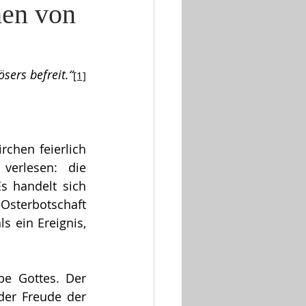
hen von
sers befreit.“
[1]
chen feierlich 
verlesen: die 
 handelt sich 
Osterbotschaft 
 ein Ereignis, 
e Gottes. Der 
der Freude der 