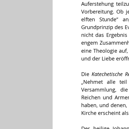
Auferstehung teilz
Vorbereitung. Ob j
elften Stunde“ a
Grundprinzip des Ev
nicht das Ergebnis
engem Zusammenhan
eine Theologie auf,
und der Liebe eröff
Die 
Katechetische R
„Nehmet alle teil
Versammlung, die 
Reichen und Armen
haben, und denen, d
Kirche erscheint al
Der heilige Johan