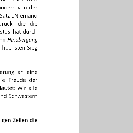
ndern von der 
Satz „Niemand 
ruck, die die 
stus hat durch 
em 
Hinübergang
 höchsten Sieg 
erung an eine 
ie Freude der 
utet: Wir alle 
und Schwestern 
gen Zeilen die 