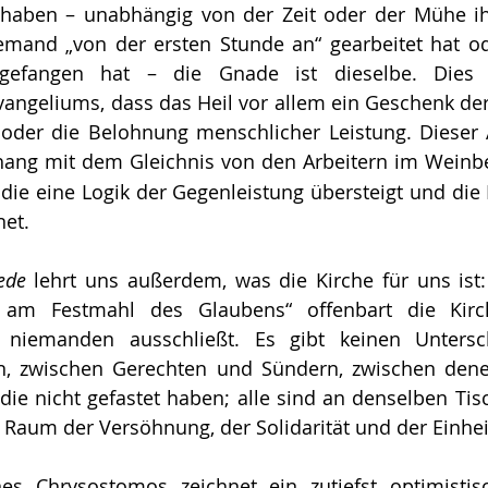
uhaben – unabhängig von der Zeit oder der Mühe ihr
emand „von der ersten Stunde an“ gearbeitet hat ode
ngefangen hat – die Gnade ist dieselbe. Dies o
angeliums, dass das Heil vor allem ein Geschenk der
 oder die Belohnung menschlicher Leistung. Dieser A
g mit dem Gleichnis von den Arbeitern im Weinb
 die eine Logik der Gegenleistung übersteigt und die 
net.
ede
 lehrt uns außerdem, was die Kirche für uns ist:
 am Festmahl des Glaubens“ offenbart die Kirch
niemanden ausschließt. Es gibt keinen Untersch
, zwischen Gerechten und Sündern, zwischen denen,
ie nicht gefastet haben; alle sind an denselben Tisc
s Raum der Versöhnung, der Solidarität und der Einheit
nes Chrysostomos zeichnet ein zutiefst optimistis