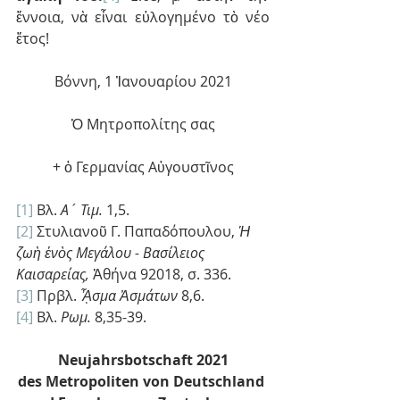
ἔννοια, νὰ εἶναι εὐλογημένο τὸ νέο 
ἔτος!
Βόννη, 1 Ἰανουαρίου 2021
Ὁ Μητροπολίτης σας
+ ὁ Γερμανίας Αὐγουστῖνος
[1]
 Βλ. 
Α´ Τιμ.
 1,5.
[2]
 Στυλιανοῦ Γ. Παπαδόπουλου,
 Ἡ 
ζωὴ ἑνὸς Μεγάλου - Βασίλειος 
Καισαρείας, 
Ἀθήνα 92018, σ. 336.
[3]
 Πρβλ. 
ᾎσμα Ἀσμάτων
 8,6.
[4]
 Βλ. 
Ρωμ.
 8,35-39.
Neujahrsbotschaft 2021
des Metropoliten von Deutschland 