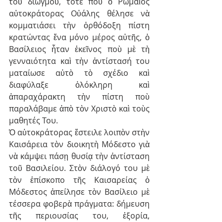
τοῦ διωγμοῦ, τότε ποὺ ὁ Ρωμαῖος 
αὐτοκράτορας Οὐάλης θέλησε νὰ 
κομματιάσει τὴν ὀρθόδοξη πίστη 
κρατώντας ἕνα μόνο μέρος αὐτῆς, ὁ 
Βασίλειος ἦταν ἐκεῖνος ποὺ μὲ τὴ 
γενναιότητα καὶ τὴν ἀντίστασή του 
ματαίωσε αὐτὸ τὸ σχέδιο καὶ 
διαφύλαξε ὁλόκληρη καὶ 
ἀπαραχάρακτη τὴν πίστη ποὺ 
παραλάβαμε ἀπὸ τὸν Χριστὸ καὶ τοὺς 
μαθητές Του.
Ὁ αὐτοκράτορας ἔστειλε λοιπὸν στὴν 
Καισάρεια τὸν διοικητὴ Μόδεστο γιὰ 
νὰ κάμψει πάσῃ θυσίᾳ τὴν ἀντίσταση 
τοῦ Βασιλείου. Στὸν διάλογό του μὲ 
τὸν ἐπίσκοπο τῆς Καισαρείας ὁ 
Μόδεστος ἀπείλησε τὸν Βασίλειο μὲ 
τέσσερα φοβερὰ πράγματα: δήμευση 
τῆς περιουσίας του, ἐξορία, 