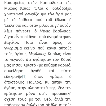
Καισαρείας στὴν Καππαδοκία τῆς 
Μικρᾶς Ἀσίας. Ὅλοι οἱ ὀρθόδοξοι 
χριστιανοὶ γνωρίζουμε τὸν ἅγιό μας 
μὲ τὸ ἐπίθετο ποὺ τοῦ ἔδωσε ἡ 
Ἐκκλησία καί, ὅταν μιλοῦμε γι᾽ αὐτόν, 
λέμε πάντοτε: ὁ 
Μέγας
 Βασίλειος. 
Λίγοι εἶναι οἱ ἅγιοι ποὺ ὀνομάστηκαν 
Μεγάλοι
. Ποιό εἶναι ὅμως τὸ 
γνώρισμα ἐκεῖνο ποὺ κάνει αὐτοὺς 
τοὺς ἁγίους 
Μεγάλους
; Κυρίως εἶναι 
τὸ γεγονὸς ὅτι ἀγάπησαν τὸν Κύριό 
μας Ἰησοῦ Χριστό «μὲ καθαρὴ καρδιά, 
συνείδηση ἀγαθὴ καὶ πίστη 
εἰλικρινῆ»
[1]
, ὅπως γράφει ὁ 
ἀπόστολος Παῦλος. Κι αὐτὴν τὴν 
ἀγάπη, στὴν πληρότητά της, δὲν τὴν 
κράτησαν μόνο στὴν προσωπικὴ 
σχέση τους μὲ τὸν Θεό, ἀλλὰ τὴν 
πρόσφεραν ἁπλόχερα σὲ ὅλους τοὺς 