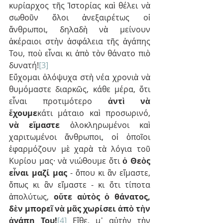
κυρίαρχος τῆς Ἱστορίας καὶ θέλει νὰ 
σωθοῦν ὅλοι ἀνεξαιρέτως οἱ 
ἄνθρωποι, δηλαδὴ νὰ μείνουν 
ἀκέραιοι στὴν ἀσφάλεια τῆς ἀγάπης 
Του, ποὺ εἶναι κι ἀπὸ τὸν θάνατο πιὸ 
δυνατή!
[3]
Εὔχομαι ὁλόψυχα στὴ νέα χρονιὰ νὰ 
θυμόμαστε διαρκῶς, κάθε μέρα, ὅτι 
εἶναι προτιμότερο 
ἀντὶ νὰ 
ἔχουμε
κάτι μάταιο καὶ προσωρινό, 
νὰ εἴμαστε
 ὁλοκληρωμένοι καὶ 
χαριτωμένοι ἄνθρωποι, οἱ ὁποῖοι 
ἐφαρμόζουν μὲ χαρὰ τὰ λόγια τοῦ 
Κυρίου μας· νὰ νιώθουμε ὅτι 
ὁ Θεὸς 
εἶναι μαζί μας
 - ὅπου κι ἂν εἴμαστε, 
ὅπως κι ἂν εἴμαστε - κι ὅτι τίποτα 
ἀπολύτως, 
οὔτε αὐτὸς ὁ θάνατος, 
δὲν μπορεῖ νὰ μᾶς χωρίσει ἀπὸ τὴν 
ἀγάπη Του!
[4]
 Εἴθε, μ᾽ αὐτὴν τὴν 