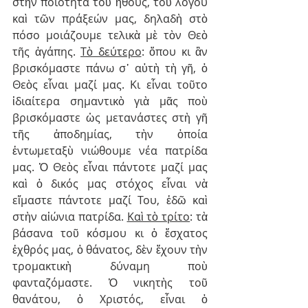
στὴν ποιότητα τοῦ ἤθους, τοῦ λόγου 
καὶ τῶν πράξεών μας, δηλαδὴ στὸ 
πόσο μοιάζουμε τελικὰ μὲ τὸν Θεὸ 
τῆς ἀγάπης. 
Τὸ δεύτερο
: ὅπου κι ἂν 
βρισκόμαστε πάνω σ᾽ αὐτὴ τὴ γῆ, ὁ 
Θεὸς εἶναι μαζί μας. Κι εἶναι τοῦτο 
ἰδιαίτερα σημαντικὸ γιὰ μᾶς ποὺ 
βρισκόμαστε ὡς μετανάστες στὴ γῆ 
τῆς ἀποδημίας, τὴν ὁποία 
ἐντωμεταξὺ νιώθουμε νέα πατρίδα 
μας. Ὁ Θεὸς εἶναι πάντοτε μαζί μας 
καὶ ὁ δικός μας στόχος εἶναι νὰ 
εἴμαστε πάντοτε μαζί Του, ἐδῶ καὶ 
στὴν αἰώνια πατρίδα. 
Καὶ τὸ τρίτο
: τὰ 
βάσανα τοῦ κόσμου κι ὁ ἔσχατος 
ἐχθρός μας, ὁ θάνατος, δὲν ἔχουν τὴν 
τρομακτικὴ δύναμη ποὺ 
φανταζόμαστε. Ὁ νικητὴς τοῦ 
θανάτου, ὁ Χριστός, εἶναι ὁ 