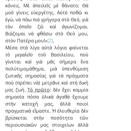
κάνεις. Μὲ ἀπειλεῖς μὲ θάνατο; Θὰ 
μοῦ γίνεις εὐεργέτης. Αὐτὸ ποθῶ κι 
ἐγώ, νὰ πάω πιὸ γρήγορα στὸ Θεό, γιὰ 
τὸν ὁποῖο ζῶ καὶ ἀγωνίζομαι. 
Βιάζομαι νὰ φθάσω στὸ Θεό μου, 
στὸν Πατέρα μου!»
[2]
.
Μέσα στὰ λίγα αὐτὰ λόγια φαίνεται 
τὸ μεγαλεῖο
 τοῦ Βασιλείου, ποὺ 
γίνεται καὶ γιὰ μᾶς σήμερα ἕνα 
πολύτιμομάθημα, μιὰ ὑπενθύμιση 
ζωτικῆς σημασίας γιὰ τὰ πράγματα 
ποὺ (πρέπει νὰ) μετρᾶνε καὶ στὴ δική 
μας ζωή. 
Τὸ πρῶτο
: δὲν ἔχει καμμία 
σημασία πόσα ὑλικὰ ἀγαθὰ ἔχουμε 
στὴν κατοχή μας, ἀλλὰ ποιοί 
πραγματικὰ εἴμαστε. Ἡ ἐλευθερία δὲν 
βρίσκεται στὴν ποσότητα τῶν 
περιουσιακῶν μας στοιχείων ἀλλὰ 