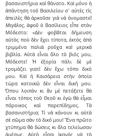
βασανιστήρια καὶ θάνατο. Καὶ μόνο ἡ 
ἀπάντηση τοῦ Βασιλείου σ᾽ αὐτὲς τὶς 
ἀπειλὲς θὰ ἀρκοῦσε γιὰ νὰ ὀνομαστεῖ 
Μεγάλος
, ἀφοῦ ὁ Βασίλειος εἶπε στὸν 
Μόδεστο: «Δὲν φοβᾶται δήμευση 
αὐτὸς ποὺ δὲν ἔχει τίποτα, ἐκτὸς ἀπὸ 
τριμμένα παλιὰ ροῦχα καὶ μερικὰ 
βιβλία. Αὐτὰ εἶναι ὅλο τὸ βιός μου, 
Μόδεστε! Ἡ ἐξορία πάλι δὲ μὲ 
τρομάζει γιατὶ δὲν ἔχω τόπο δικό 
μου. Καὶ ἡ Καισάρεια στὴν ὁποία 
τώρα κατοικῶ δὲν εἶναι δική μου. 
Ὅπου λοιπὸν κι ἂν μὲ πετάξετε θὰ 
εἶναι τόπος τοῦ Θεοῦ κι ἐγὼ θὰ εἶμαι 
πάροικος καὶ παρεπίδημος. Τὰ 
βασανιστήρια; Τί νὰ κάνουν κι αὐτὰ 
σὲ σῶμα σὰν τὸ δικό μου! Ἕνα πρῶτο 
χτύπημα θὰ δώσεις κι ὅλα τελείωσαν 
ἀμέσως. Αὐτὸ εἶσαι ἱκανὸς νὰ τὸ 