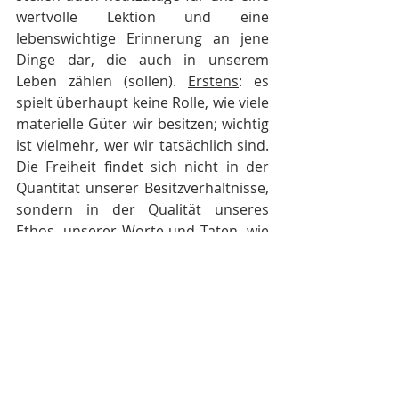
wertvolle Lektion und eine 
lebenswichtige Erinnerung an jene 
Dinge dar, die auch in unserem 
Leben zählen (sollen). 
Erstens
: es 
spielt überhaupt keine Rolle, wie viele 
materielle Güter wir besitzen; wichtig 
ist vielmehr, wer wir tatsächlich sind. 
Die Freiheit findet sich nicht in der 
Quantität unserer Besitzverhältnisse, 
sondern in der Qualität unseres 
Ethos, unserer Worte und Taten, wie 
sehr wir letztlich also dem Gott der 
Liebe ähneln. 
Zweitens
: wo immer wir 
uns auch auf dieser Erde befinden, 
Gott ist bei uns. Dies ist besonders 
für uns von Bedeutung, die wir als 
Migranten in der Fremde leben, die 
mittlerweile für uns zur zweiten 