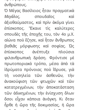
ἀνθρώπους.
Ὁ Μέγας Βασίλειος ἦταν πραγματικὰ 
Μεγάλος
, σπουδαῖος καὶ 
ἀξιοθαύμαστος, καὶ πρὶν ἀκόμα γίνει 
ἐπίσκοπος. Ἔκανε τὶς καλύτερες 
σπουδὲς τῆς ἐποχῆς του, τὸν 4ο μ.Χ. 
αἰώνα ποὺ ἔζησε, καὶ ἦταν ἄνθρωπος 
βαθιᾶς μόρφωσης καὶ σοφίας. Ὡς 
ἐπίσκοπος ἀνέπτυξε πλούσια 
φιλανθρωπικὴ δράση. Φρόντισε μὲ 
πρωτοποριακὸ τρόπο, μέσα ἀπὸ τὰ 
ἱδρύματα πρόνοιας ποὺ ἵδρυσε, γιὰ 
τὴ νοσηλεία τῶν ἀσθενῶν, τὴν 
ἀνακούφιση τῶν φτωχῶν καὶ τῶν 
κατατρεγμένων, τὴν ἀποκατάσταση 
τῶν ἀδικημένων, τὴν ἐνίσχυση ὅλων 
ὅσοι εἶχαν κάποια ἀνάγκη. Κι ὅταν 
ἦρθε ἡ ὥρα τῆς δοκιμασίας, ἡ ὥρα 