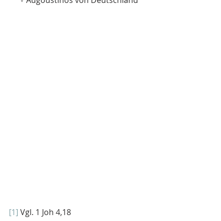
+ Augoustinos von Deutschland
[1]
 Vgl. 1 Joh 4,18