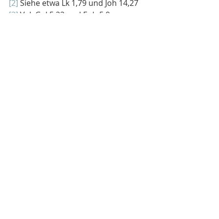
[2]
 Siehe etwa Lk 1,79 und Joh 14,27
[3]
 Vgl. Gal 5,22 und Eph 5,9.
Aktuelle Beiträge
Alle ansehen