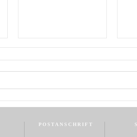
Osterbotschaft des
Ökumenischen Patriarchen
Bartholomaios
durch Gottes Erbarmen
Erzbischof von Konstantinopel,
dem Neuen Rom, und
Ökumenischer Patriarch allem
Volk der Kirche Gnade, Friede
Hirte
und Erbarmen von Christus,
heili
dem in Herrlichkeit
öster
auferstandenen Erlöser
POSTANSCHRIFT