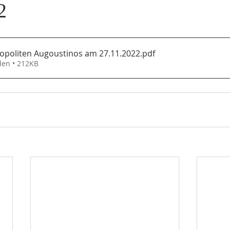
2
ropoliten Augoustinos am 27.11.2022
.pdf
den • 212KB