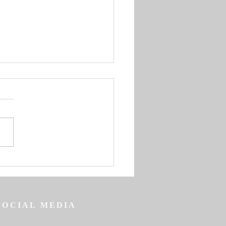
nbrief zum Beginn der
gen großen vierzigtägigen
lichen Fastenzeit
SOCIAL MEDIA