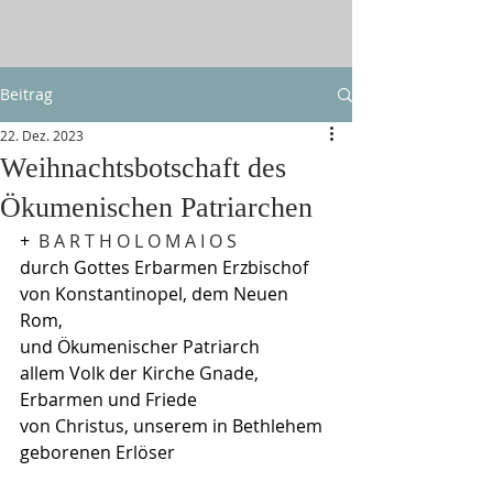
Beitrag
22. Dez. 2023
Weihnachtsbotschaft des
Ökumenischen Patriarchen
+
  B A R T H O L O M A I O S
durch Gottes Erbarmen Erzbischof 
von Konstantinopel, dem Neuen 
Rom,
und Ökumenischer Patriarch
allem Volk der Kirche Gnade, 
Erbarmen und Friede
von Christus, unserem in Bethlehem 
geborenen Erlöser