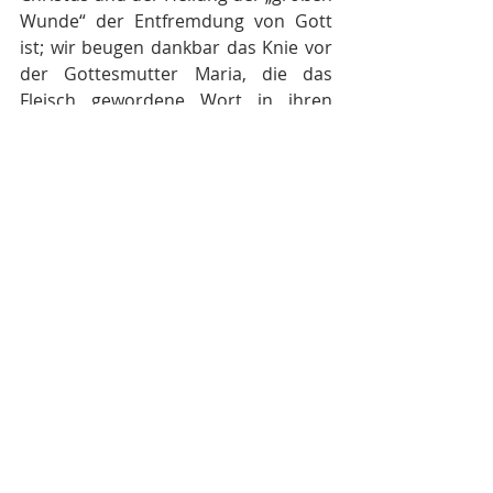
Wunde“ der Entfremdung von Gott 
ist; wir beugen dankbar das Knie vor 
der Gottesmutter Maria, die das 
Fleisch gewordene Wort in ihren 
Armen hält; wir erteilen Euch den 
Segen der Mutterkirche, der Heiligen 
Großen Kirche Christi, und wünschen 
Euch ein glückliches, gesundes, 
fruchtbares, friedliches und von 
Freude erfülltes neues Jahr der Güte 
des Herrn.
Weihnachten 2023
+ Patriarch Bartholomaios von 
Konstantinopel,
Euer aller inständiger Fürbitter bei 
Gott