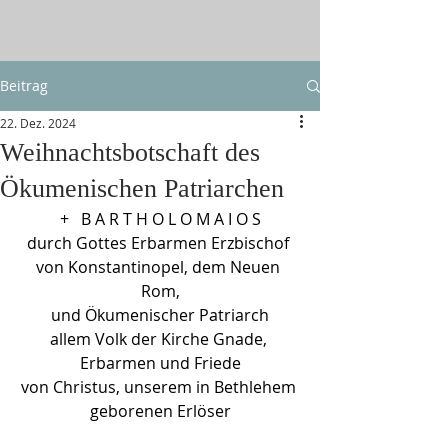
Beitrag
22. Dez. 2024
Weihnachtsbotschaft des
Ökumenischen Patriarchen
+   B A R T H O L O M A I O S
durch Gottes Erbarmen Erzbischof 
von Konstantinopel, dem Neuen 
Rom,
und Ökumenischer Patriarch
allem Volk der Kirche Gnade, 
Erbarmen und Friede
von Christus, unserem in Bethlehem 
geborenen Erlöser